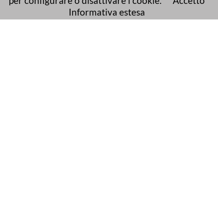
per configurare o disattivare i cookie.
Accetto
Informativa estesa
posta elettronica certificata (PEC):
bonificarenana@pec.it
Sito web realizzato da
Ai4Smartcity s.r.l.
© 2026
All rights reserved
Note legali
Redazione
Cookies e Privacy
Access key
Accessibilità
Mappa del sito
Modulistica
Amministrazione trasparente
Link tematici