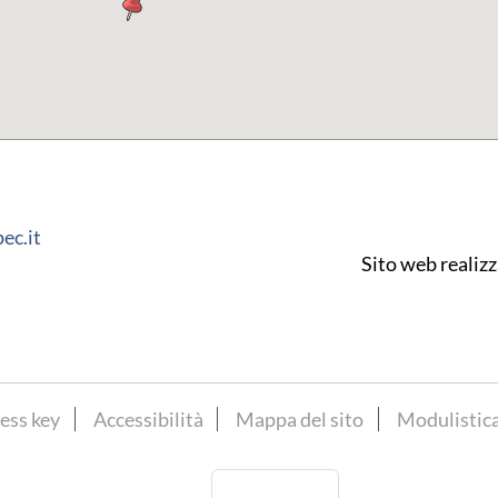
ec.it
Sito web realiz
ess key
Accessibilità
Mappa del sito
Modulistic