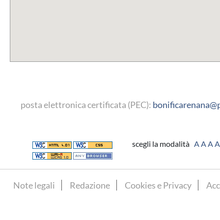
posta elettronica certificata (PEC):
bonificarenana@p
scegli la modalità
A
A
A
A
Note legali
Redazione
Cookies e Privacy
Acc