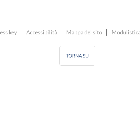
ess key
Accessibilità
Mappa del sito
Modulistic
TORNA SU