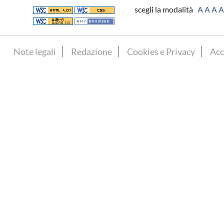
scegli la modalità
A
A
A
A
Note legali
Redazione
Cookies e Privacy
Acc