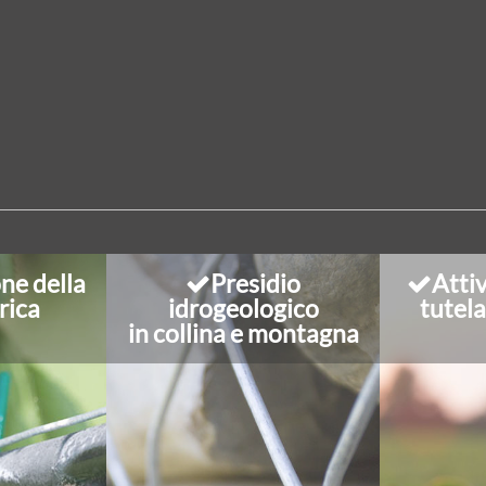
ne della
Presidio
Attiv
rica
idrogeologico
tutel
in collina e montagna