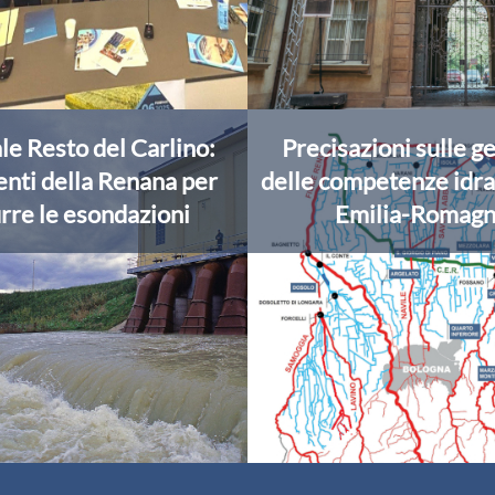
le Resto del Carlino:
Precisazioni sulle g
enti della Renana per
delle competenze idra
rre le esondazioni
Emilia-Romag