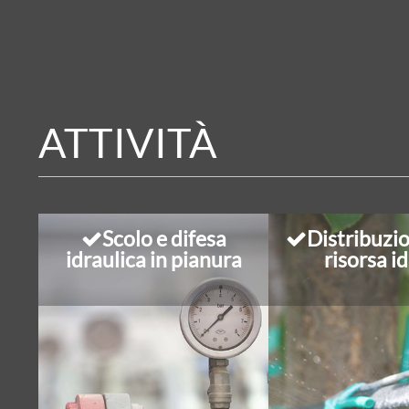
ATTIVITÀ
Scolo e difesa
Distribuzio
idraulica in pianura
risorsa id