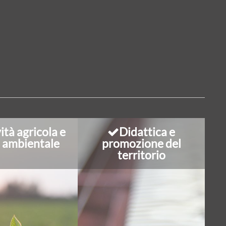
ità agricola e
Didattica e
a ambientale
promozione del
territorio