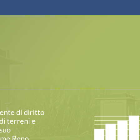
ente di diritto
di terreni e
 suo
iume Reno.