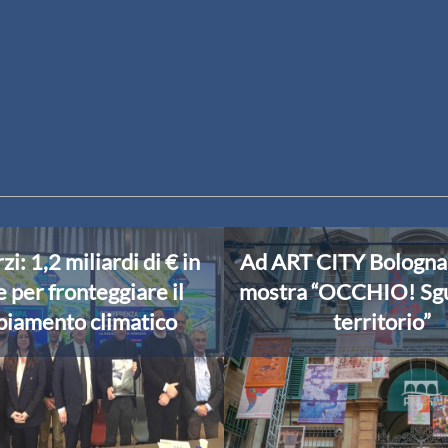
i: 1,2 miliardi di € in
Ad ART CITY Bologna
 per fronteggiare il
mostra “OCCHIO! Sgu
iamento climatico
territorio”