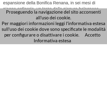
espansione della Bonifica Renana, in sei mesi di
piogge ordinarie, un terzo della pianura bolognese
Proseguendo la navigazione del sito acconsenti
tornerebbe palude.
all'uso dei cookie.
Per maggiori informazioni leggi l'informativa estesa
ultima modifica: 30/10/2024
sull'uso dei cookie dove sono specificate le modalità
per configurare o disattivare i cookie.
Accetto
Informativa estesa
Vota
Risultato
(1561 valutazioni)
torna alla pagina precedente
posta elettronica certificata (PEC):
bonificarenana@pec.it
Sito web realizzato da
Ai4Smartcity s.r.l.
© 2026